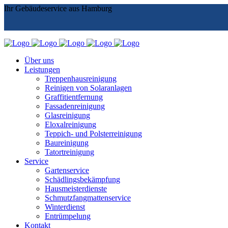
Ihr Gebäudeservice aus Hamburg
Über uns
Leistungen
Treppenhausreinigung
Reinigen von Solaranlagen
Graffitientfernung
Fassadenreinigung
Glasreinigung
Eloxalreinigung
Teppich- und Polsterreinigung
Baureinigung
Tatortreinigung
Service
Gartenservice
Schädlingsbekämpfung
Hausmeisterdienste
Schmutzfangmattenservice
Winterdienst
Entrümpelung
Kontakt