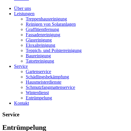
Über uns
Leistungen
Treppenhausreinigung
Reinigen von Solaranlagen
Graffitientfernung
Fassadenreinigung
Glasreinigung
Eloxalreinigung
Teppich- und Polsterreinigung
Baureinigung
Tatortreinigung
Service
Gartenservice
Schädlingsbekämpfung
Hausmeisterdienste
Schmutzfangmattenservice
Winterdienst
Entrümpelung
Kontakt
Service
Entrümpelung